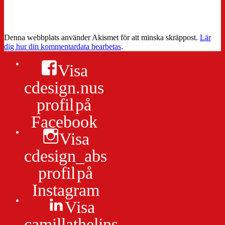
Denna webbplats använder Akismet för att minska skräppost.
Lär
dig hur din kommentardata bearbetas
.
Visa
cdesign.nus
profil på
Facebook
Visa
cdesign_abs
profil på
Instagram
Visa
camillathelins