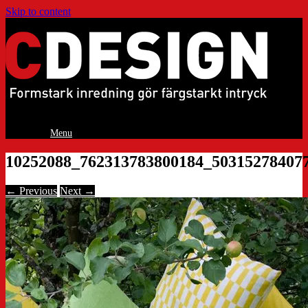
Skip to content
Menu
10252088_762313783800184_50315278407
← Previous
Next →