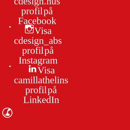
profil på
Facebook
Visa
cdesign_abs
profil på
Instagram
Visa
camillathelins
profil på
LinkedIn